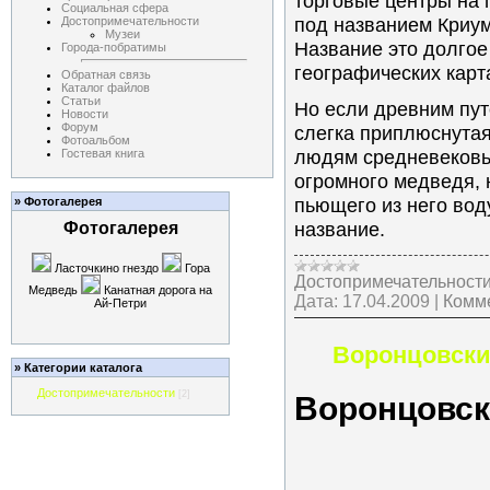
торговые центры на
Социальная сфера
под названием Криум
Достопримечательности
Музеи
Название это долгое
Города-побратимы
географических карт
Обратная связь
Каталог файлов
Статьи
Но если древним пу
Новости
Форум
слегка приплюснутая
Фотоальбом
людям средневековь
Гостевая книга
огромного медведя, 
пьющего из него вод
» Фотогалерея
название.
Фотогалерея
Ласточкино гнездо
Гора
Достопримечательност
Медведь
Канатная дорога на
Дата:
17.04.2009
|
Комме
Ай-Петри
Воронцовски
» Категории каталога
Достопримечательности
[2]
Воронцовск