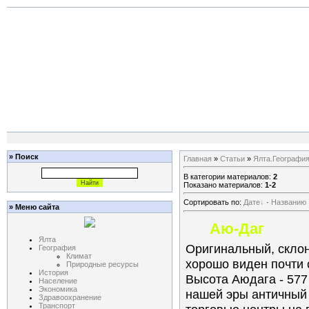
» Поиск
Главная
»
Статьи
»
Ялта.Географи
В категории материалов:
2
Показано материалов:
1-2
Сортировать по:
Дате
·
Названию
» Меню сайта
Аю-Даг
Ялта
Оригинальный, скло
География
Климат
хорошо виден почти 
Природные ресурсы
История
Высота Аюдага - 577
Население
Экономика
нашей эры античный
Здравоохранение
Транспорт