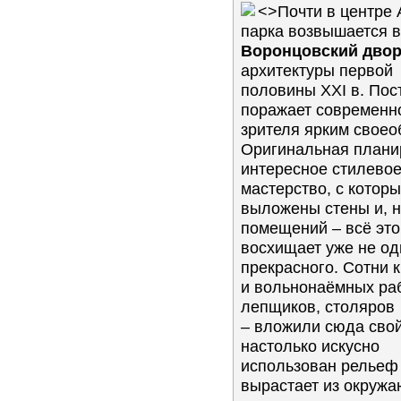
<
>Почти в центре 
парка возвышается 
Воронцовский дво
архитектуры первой
половины XXI в. Пос
поражает современн
зрителя ярким своео
Оригинальная плани
интересное стилевое
мастерство, с котор
выложены стены и, н
помещений – всё это
восхищает уже не о
прекрасного. Сотни 
и вольнонаёмных раб
лепщиков, столяров
– вложили сюда свой
настолько искусно
использован рельеф 
вырастает из окруж