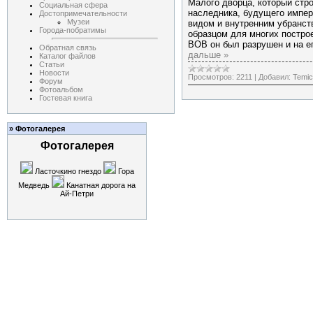
Малого дворца, который стро
Социальная сфера
наследника, будущего импер
Достопримечательности
Музеи
видом и внутренним убранст
Города-побратимы
образцом для многих постро
ВОВ он был разрушен и на е
Обратная связь
дальше »
Каталог файлов
Статьи
Новости
Просмотров:
2211
|
Добавил:
Temi
Форум
Фотоальбом
Гостевая книга
» Фотогалерея
Фотогалерея
Ласточкино гнездо
Гора
Медведь
Канатная дорога на
Ай-Петри