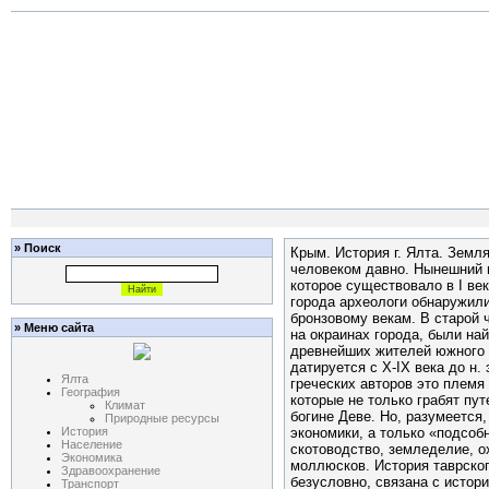
» Поиск
Крым. История г. Ялта. Земля
человеком давно. Нынешний г
которое существовало в I век
города археологи обнаружил
бронзовому векам. В старой ч
» Меню сайта
на окраинах города, были на
древнейших жителей южного 
датируется с X-IX века до н. 
Ялта
греческих авторов это племя
География
которые не только грабят пут
Климат
богине Деве. Но, разумеется
Природные ресурсы
История
экономики, а только «подсо
Население
скотоводство, земледелие, о
Экономика
моллюсков. История таврског
Здравоохранение
безусловно, связана с истор
Транспорт