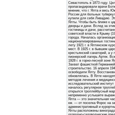
Севастополь в 1873 году. Це
пропагандировали врачи Ботк
мнение, что г. Ялта и весь 
России для больных туберкул
купили для себя Ливадию. Э
Ялты. Чтобы быть ближе к ца
дворцы и дачи. Вслед за эт
гостиницы и дачи, рассчитан
советской власти в Крыму (1
города. Началась организаци
национализированных гостини
лету 1921 г. в Ялтинском кур
мест. В 1925 г. в бывшем ца
крестьянский санаторий, а у
пионерский лагерь Артек. Вс
1928 г. в горно-лесной зоне 
Захват фашисткой Германией 
строительство. 16 апреля 19
освободили Ялту. Восстанови
обновлялась. В Ялте находя
методов лечения и медицинск
исследовательский институт 
началось регулярное тролле
открылся троллейбусный мар
непременно услышите выраже
Ялта — это значительная ча
км. — от поселка Форос на з
административный и курортн
Ялты расположены винограда
огородно-садоводческие пре