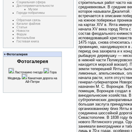
Социальная сфера
строительных работ часто н
Достопримечательности
средневековья. В средние ве
Музеи
которое называли Джалитой.
Города-побратимы
встречается в описании побере
на южное побережье проникаю
Обратная связь
Каталог файлов
на картах ХIV в. Ялта именуе
Статьи
начала XV века город Ялта 
Новости
состав феодального княжест
Форум
исповедовавшей христианство
Фотоальбом
Гостевая книга
1475 года, снова относилась 
провинцию, находившуюся в л
период она захирела и к кон
» Фотогалерея
рыбацкую деревушку — неско
в нижней части Поликуровско
Фотогалерея
находится морской вокзал). П
земли теперешней Ялты был
Ласточкино гнездо
Гора
лимонных, апельсиновых, ол
начала расти, хотя отсутстви
Медведь
Канатная дорога на
генерал-губернатором Новоро
Ай-Петри
назначен М. С. Воронцов. Пр
помещик, Воронцов создал 
винодельческие хозяйства. В
субтропических декоративны
большая заслуга принадлежа
организованному близ Ялты в 
соединена шоссейной дорого
Севастополем. В 1838 году б
нового Ялтинского уезда. Од
занимали виноградники и таб
лишь в 70-х годах, особенно