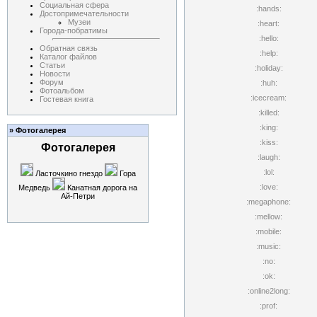
Социальная сфера
:hands:
Достопримечательности
Музеи
:heart:
Города-побратимы
:hello:
Обратная связь
:help:
Каталог файлов
Статьи
:holiday:
Новости
Форум
:huh:
Фотоальбом
:icecream:
Гостевая книга
:killed:
:king:
» Фотогалерея
:kiss:
Фотогалерея
:laugh:
:lol:
Ласточкино гнездо
Гора
:love:
Медведь
Канатная дорога на
Ай-Петри
:megaphone:
:mellow:
:mobile:
:music:
:no:
:ok:
:online2long:
:prof: