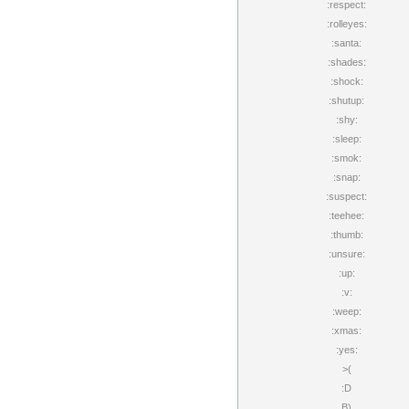
:respect:
:rolleyes:
:santa:
:shades:
:shock:
:shutup:
:shy:
:sleep:
:smok:
:snap:
:suspect:
:teehee:
:thumb:
:unsure:
:up:
:v:
:weep:
:xmas:
:yes:
>(
:D
B)