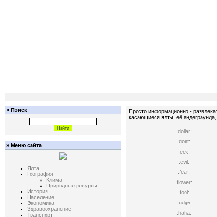
» Поиск
Просто информационно - развлекат
касающиеся ялты, её андеграунда, 
:dollar:
:dont:
» Меню сайта
:eek:
:evil:
Ялта
:fear:
География
Климат
:flower:
Природные ресурсы
История
:fool:
Население
:fudge:
Экономика
Здравоохранение
:haha:
Транспорт