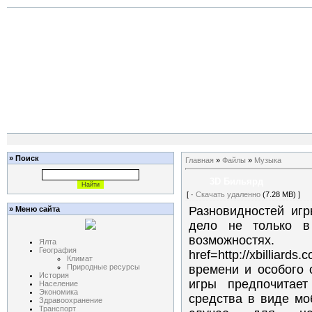
» Поиск
Главная
»
Файлы
»
Музыка
3D Бильярд
[ ·
Скачать удаленно
(7.28 MB) ]
Разновидностей игр
» Меню сайта
дело не только в
возможнос
Ялта
География
href=http://xbillia
Климат
Природные ресурсы
времени и особого 
История
игры предпочитает
Население
Экономика
средства в виде мо
Здравоохранение
Транспорт