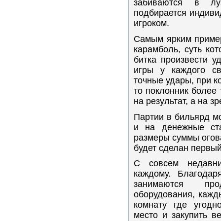
забиваются в л
подбирается индиви
игроком.
Самым ярким пример
карамболь, суть ко
битка произвести у
игры у каждого св
точные удары, при ко
то поклонник более 
на результат, а на з
Партии в бильярд мо
и на денежные ста
размеры суммы огова
будет сделан первый
С совсем недавн
каждому. Благодар
занимаются про
оборудования, кажд
комнату где угодн
место и закупить в