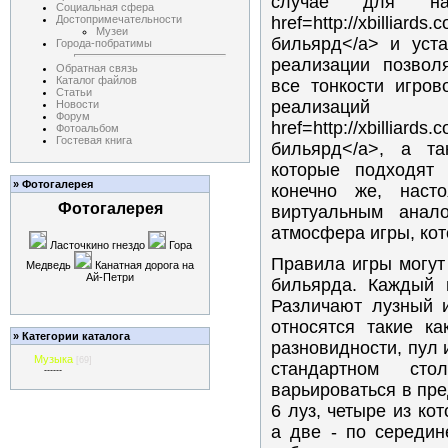
случае для на
Социальная сфера
Достопримечательности
href=http://xbilliard
Музеи
бильярд</a> и уста
Города-побратимы
реализации позвол
Обратная связь
Каталог файлов
все тонкости игров
Статьи
реализа
Новости
Форум
href=http://xbilliards
Фотоальбом
Гостевая книга
бильярд</a>, а т
которые подходят 
» Фотогалерея
конечно же, наст
Фотогалерея
виртуальным анало
атмосфера игры, ко
Ласточкино гнездо
Гора
Правила игры могут
Медведь
Канатная дорога на
Ай-Петри
бильярда. Каждый 
Различают лузный 
относятся такие ка
» Категории каталога
разновидности, пул 
Музыка
[69]
стандартном сто
------
варьироваться в пр
6 луз, четыре из ко
а две - по середи