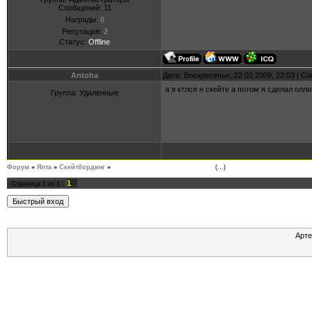
Сообщений:
11
Награды:
0
Репутация:
2
Статус:
Offline
Antoha
Дата: Воскресенье, 22.03.2009, 22:03 | 
а я ктлся н скейте а потом я сделал олли
Группа: Удаленные
Форум
»
Ялта
»
Скейтбординг
»
Все что касается деки и колес)
(...)
1
Страница
1
из
1
Арте