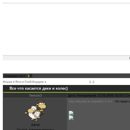
1
Страница
1
из
1
Форум
»
Ялта
»
Скейтбординг
»
Все что касается деки и колес)
(...)
Все что касается деки и колес)
Temich3
Дата: Понедельник, 12.05.2008, 01:03 | 
http://altyalta.at.ua/publ/1-1-0-3
- История с
Admin
Группа: Администраторы