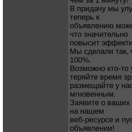
чем за 1 минуту!
В придачу мы ул
теперь к
объявлению можн
что значительно
повысит эффекти
Мы сделали так,
100%.
Возможно кто-то 
теряйте время зр
размещайте у на
мгновенным.
Заявите о ваших 
на нашем
веб-ресурсе и пу
объявлении!