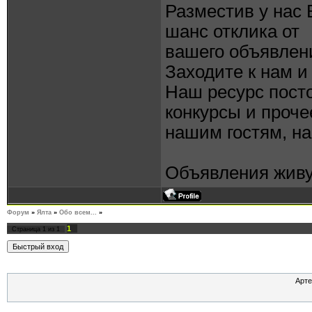
Разместив у нас
шанс отклика от
вашего объявлен
Заходите к нам и
Наш ресурс пост
конкурсы и проче
нашим гостям, на
Объявления живу
Форум
»
Ялта
»
Обо всем...
»
ukr-ads.com
1
Страница
1
из
1
Арте