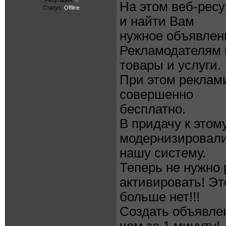
Репутация:
0
На этом веб-ресу
Статус:
Offline
и найти Вам
нужное объявлен
Рекламодателям 
товары и услуги.
При этом реклам
совершенно
бесплатно.
В придачу к этом
модернизировал
нашу систему.
Теперь не нужно 
активировать! Эт
больше нет!!!
Создать объявле