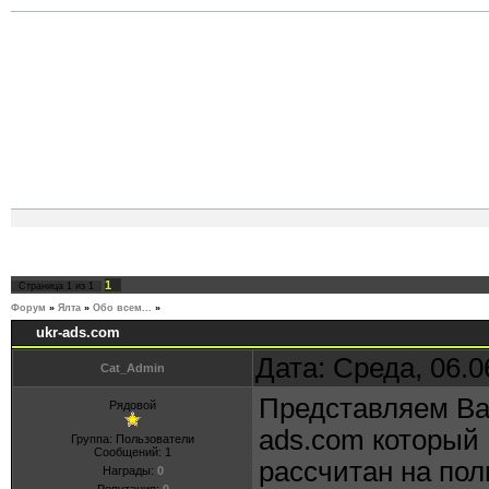
1
Страница
1
из
1
Форум
»
Ялта
»
Обо всем...
»
ukr-ads.com
ukr-ads.com
Дата: Среда, 06.0
Cat_Admin
Представляем Ва
Рядовой
ads.com который
Группа: Пользователи
Сообщений:
1
рассчитан на пол
Награды:
0