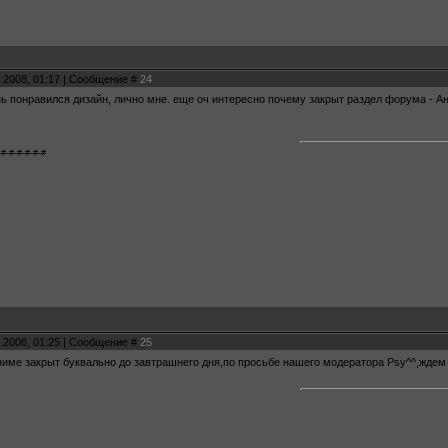
.2008, 01:17 | Сообщение #
24
нь понравился дизайн, лично мне. еще оч интересно почему закрыт раздел форума - А
-#-#-#-#-#-#
.2008, 01:25 | Сообщение #
25
Аниме закрыт буквально до завтрашнего дня,по просьбе нашего модератора Psy^^,ждем