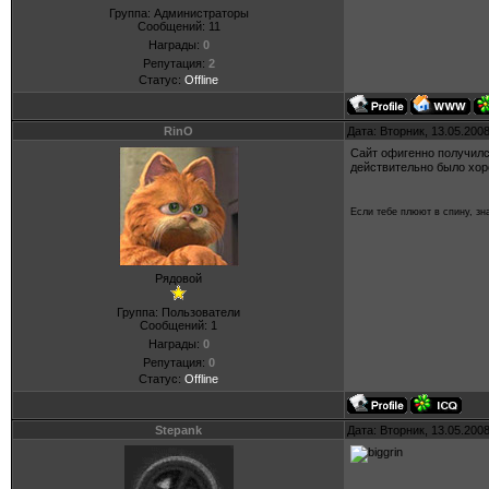
Группа: Администраторы
Сообщений:
11
Награды:
0
Репутация:
2
Статус:
Offline
RinO
Дата: Вторник, 13.05.200
Сайт офигенно получился
действительно было хоро
Если тебе плюют в спину, зн
Рядовой
Группа: Пользователи
Сообщений:
1
Награды:
0
Репутация:
0
Статус:
Offline
Stepank
Дата: Вторник, 13.05.200