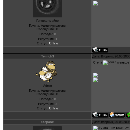
Генерал-майор
Группа: Администраторы
Сообщений:
11
Награды:
0
Репутация:
1
Статус:
Offline
Temich3
Дата: Вторник, 20.05.200
Степа
меньше ш
Admin
Группа: Администраторы
Сообщений:
11
Награды:
0
Репутация:
2
Статус:
Offline
Stepank
Дата: Вторник, 20.05.200
ага... их тоже нет..