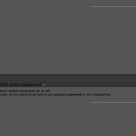
.2008, 23:43 | Сообщение #
23
ывать файлы размером до 15 мб
скоре после увеличения места на сервере,поднимем и этот показатель...