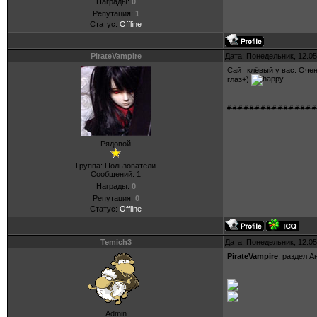
Награды:
0
Репутация:
1
Статус:
Offline
PirateVampire
Дата: Понедельник, 12.05
Сайт клёвый у вас. Оче
глаз+)
#-#-#-#-#-#-#-#-#-#-#-#-#-#-#-#
Рядовой
Группа: Пользователи
Сообщений:
1
Награды:
0
Репутация:
0
Статус:
Offline
Temich3
Дата: Понедельник, 12.05
PirateVampire
, раздел 
Admin