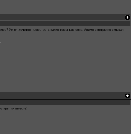
ниме? Уж оч хочется посмотреть какие темы там есть. Аниме смотрю не смыкая
 открытия вместе)