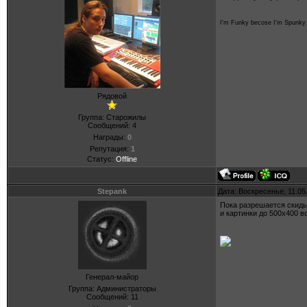
I'm Funky becose I'm Spunky
Рядовой
Группа: Старожилы
Сообщений:
4
Награды:
0
Репутация:
1
Статус:
Offline
Stepank
Дата: Воскресенье, 11.05
Пока разрешается скид
и картинки до 500х400 в
Генерал-майор
Группа: Администраторы
Сообщений:
11