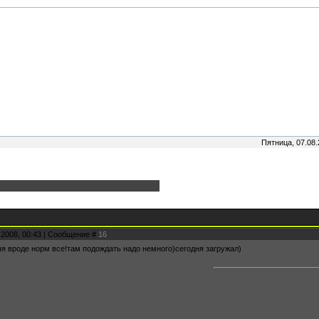
Пятница, 07.08.
.2008, 00:43 | Сообщение #
16
ня вроде норм все!там подождать надо немного)сегодня загружал)