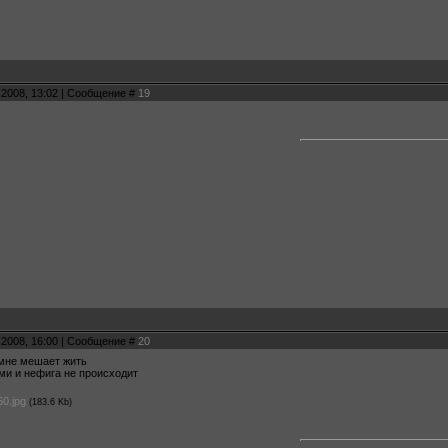
.2008, 13:02 | Сообщение #
19
.2008, 16:00 | Сообщение #
20
 мне мешает жить
ми и нефига не происходит
0.jpg
(183.6 Kb)