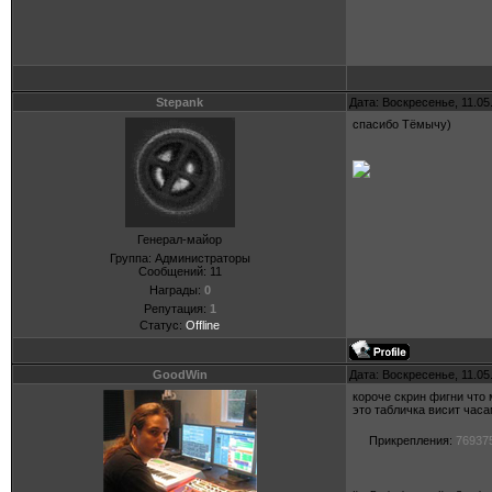
Stepank
Дата: Воскресенье, 11.05
спасибо Тёмычу)
Генерал-майор
Группа: Администраторы
Сообщений:
11
Награды:
0
Репутация:
1
Статус:
Offline
GoodWin
Дата: Воскресенье, 11.05
короче скрин фигни что
это табличка висит часа
Прикрепления:
769375