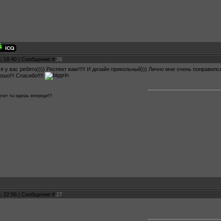
8, 18:40 | Сообщение #
26
 у вас ребята)))) Респект вам!!!!! И дизайн прикольный))) Лично мне очень понравился
шо!!! Спасибо!!!!
ачит ты идешь впереди!!!
8, 22:56 | Сообщение #
27