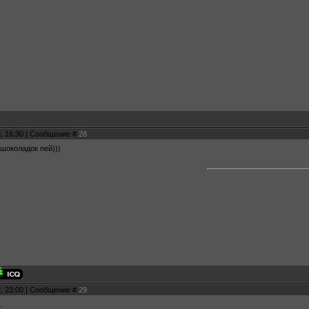
8, 16:30 | Сообщение #
28
околадок пей)))
8, 23:00 | Сообщение #
29
.