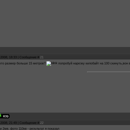
.2008, 18:33 | Сообщение #
21
 что размер больше 15 метров?
попробуй нарезку килобайт на 100 скинуть,вон 
.2008, 21:49 | Сообщение #
22
 2мв, фото 110кв - результат я показал