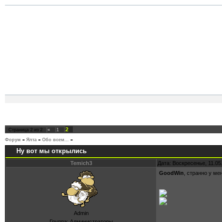
2
Страница
2
из
2
«
1
Форум
»
Ялта
»
Обо всем...
»
Ну вот мы открылись
Ну вот мы открылись
Temich3
Дата: Воскресенье, 11.05
GoodWin
, странно у ме
Admin
Группа: Администраторы