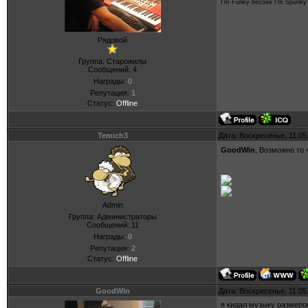
I'm Funky becose I'm Spunky
Рядовой
Группа: Старожилы
Сообщений:
4
Награды:
0
Репутация:
1
Статус:
Offline
Temich3
Дата: Воскресенье, 11.05
GoodWin
, Возможно то
Admin
Группа: Администраторы
Сообщений:
11
Награды:
0
Репутация:
2
Статус:
Offline
GoodWin
Дата: Воскресенье, 11.05
я кидал музыку размером