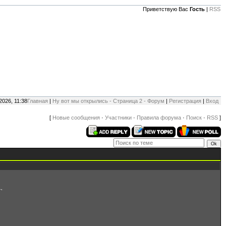
Приветствую Вас
Гость
|
RSS
2026, 11:38
Главная
|
Ну вот мы открылись - Страница 2 - Форум
|
Регистрация
|
Вход
[
Новые сообщения
·
Участники
·
Правила форума
·
Поиск
·
RSS
]