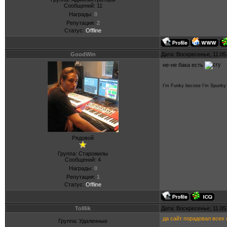
Сообщений:
11
Награды:
0
Репутация:
2
Статус:
Offline
GoodWin
Дата: Воскресенье, 11.05
не-не бака есть
I'm Funky becose I'm Spunky
Рядовой
Группа: Старожилы
Сообщений:
4
Награды:
0
Репутация:
1
Статус:
Offline
ToIIIik
Дата: Воскресенье, 11.05
да сайт порадовал всех 
Группа: Удаленные